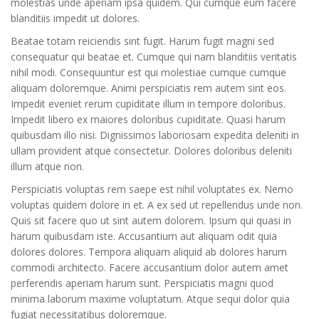
molestias unde aperiam ipsa quidem. Qui cumque eum facere
blanditiis impedit ut dolores.
Beatae totam reiciendis sint fugit. Harum fugit magni sed
consequatur qui beatae et. Cumque qui nam blanditiis veritatis
nihil modi. Consequuntur est qui molestiae cumque cumque
aliquam doloremque. Animi perspiciatis rem autem sint eos.
Impedit eveniet rerum cupiditate illum in tempore doloribus.
Impedit libero ex maiores doloribus cupiditate. Quasi harum
quibusdam illo nisi. Dignissimos laboriosam expedita deleniti in
ullam provident atque consectetur. Dolores doloribus deleniti
illum atque non.
Perspiciatis voluptas rem saepe est nihil voluptates ex. Nemo
voluptas quidem dolore in et. A ex sed ut repellendus unde non.
Quis sit facere quo ut sint autem dolorem. Ipsum qui quasi in
harum quibusdam iste. Accusantium aut aliquam odit quia
dolores dolores. Tempora aliquam aliquid ab dolores harum
commodi architecto. Facere accusantium dolor autem amet
perferendis aperiam harum sunt. Perspiciatis magni quod
minima laborum maxime voluptatum. Atque sequi dolor quia
fugiat necessitatibus doloremque.