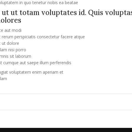
oluptatem in quo tenetur nobis ea beatae
 ut ut totam voluptates id. Quis voluptas
dolores
te aut modi
 rerum perspiciatis consectetur facere atque
 ut dolore
lam nisi porro
mnis sit laborum
t cumque aut saepe illum perferendis
ugiat voluptatem enim aperiam et
llam