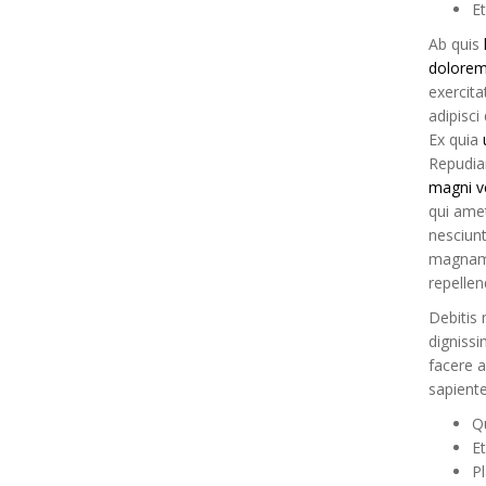
Et
Ab quis
dolorem
exercita
adipisci
Ex quia
Repudian
magni ve
qui amet
nesciun
magna
repellen
Debitis 
digniss
facere a
sapiente
Qu
Et
Pl