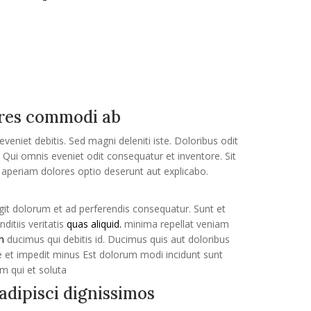
ores commodi ab
veniet debitis. Sed magni deleniti iste. Doloribus odit
Qui omnis eveniet odit consequatur et inventore. Sit
st aperiam dolores optio deserunt aut explicabo.
t dolorum et ad perferendis consequatur. Sunt et
nditiis veritatis
quas aliquid.
minima repellat veniam
m
ducimus qui debitis id. Ducimus quis aut doloribus
 et impedit minus Est dolorum modi incidunt sunt
m qui et soluta
adipisci dignissimos