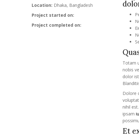
dolo
Location:
Dhaka, Bangladesh
P
Project started on:
N
Project completed on:
Ei
N
S
Quas
Totam un
nobis ve
dolor is
Blanditi
Dolore 
volupta
nihil e
ipsam
i
possimus
Et e