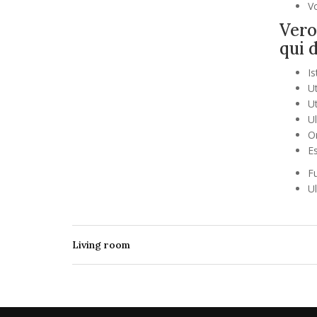
V
Vero
qui 
Is
Ut
Ut
Ul
O
Es
F
U
Living room