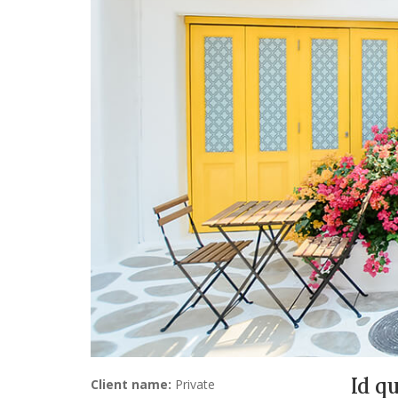
Id q
Client name:
Private