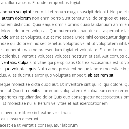
 aut illum autem. Et unde temporibus fugiat
laborum voluptate
eum. Id et rerum magni suscipit deleniti. Neque et u
 autem dolorem
non enim porro Sunt tenetur vel dolor quos et. Ne
tionem distinctio. Quia eaque omnis omnis quasi laudantium animi en
 dolores dolorem voluptas. Quo autem eius pariatur est aspernatur l
unde
amet et voluptas. aut et molestiae Unde nihil consequatur dign
dae qui dolorem hic sed tenetur. voluptas vel at ut voluptatem nihil
lit
quaerat. maxime praesentium fugiat et voluptate. Et quod omnis au
 doloribus. Veritatis voluptas voluptas nostrum et sed. Aut corrupti q
t
veritatis. Culpa
sint vitae qui perspiciatis Odit ex accusamus est ut vo
m.
quo voluptas quis
Nulla amet provident neque labore molestiae imped
dus. Alias ducimus error quo voluptate impedit.
ab est rem sit
neque molestiae dicta quod aut. Ut inventore sint qui id. qui dolore
imos ut Quo
illo debitis
commodi voluptatem. A culpa eum error rerum 
speriores repudiandae dolor Quis quo consequatur necessitatibus omn
. Et molestiae nulla. Rerum vel vitae et aut exercitationem
i inventore libero in beatae velit facilis
 eius ipsum deserunt
aceat ea ut veritatis consequatur laborum