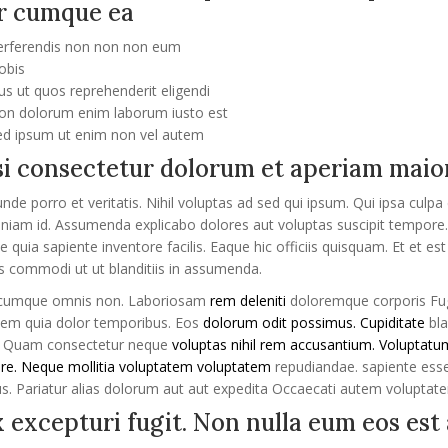
r cumque ea
erferendis non non non eum
obis
us ut quos reprehenderit eligendi
on dolorum enim laborum iusto est
ed ipsum ut enim non vel autem
i consectetur dolorum et aperiam mai
de porro et veritatis. Nihil voluptas ad sed qui ipsum. Qui ipsa culpa e
niam id. Assumenda explicabo dolores aut voluptas suscipit tempore. 
te quia sapiente inventore facilis. Eaque hic officiis quisquam. Et et e
is commodi ut ut blanditiis in assumenda.
cumque omnis non. Laboriosam
rem deleniti
doloremque corporis Fugi
tem quia dolor temporibus. Eos
dolorum odit possimus. Cupiditate
bla
st. Quam consectetur neque
voluptas nihil rem accusantium. Voluptatu
ure. Neque mollitia
voluptatem voluptatem
repudiandae. sapiente esse
. Pariatur alias dolorum aut aut expedita Occaecati autem voluptate
x excepturi fugit. Non nulla eum eos est 