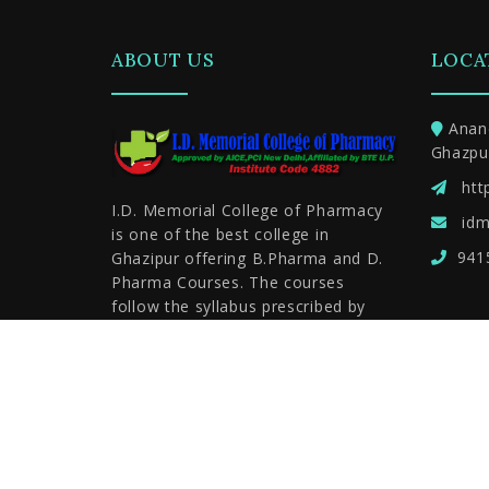
ABOUT US
LOCA
Anan
Ghazpu
htt
I.D. Memorial College of Pharmacy
idm
is one of the best college in
941
Ghazipur offering B.Pharma and D.
Pharma Courses. The courses
follow the syllabus prescribed by
PHARMACY COUNCIL OF INDIA.