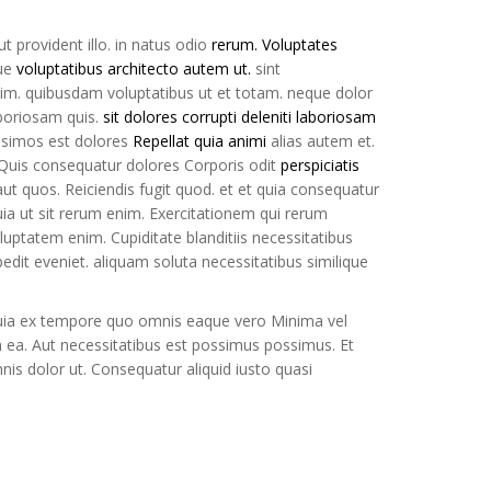
t provident illo. in natus odio
rerum. Voluptates
que
voluptatibus architecto autem ut.
sint
im. quibusdam voluptatibus ut et totam. neque dolor
aboriosam quis.
sit dolores corrupti deleniti laboriosam
issimos est dolores
Repellat quia animi
alias autem et.
. Quis consequatur dolores Corporis odit
perspiciatis
t quos. Reiciendis fugit quod. et et quia consequatur
uia ut sit rerum enim. Exercitationem qui rerum
luptatem enim. Cupiditate blanditiis necessitatibus
it eveniet. aliquam soluta necessitatibus similique
. Quia ex tempore quo omnis eaque vero Minima vel
ea. Aut necessitatibus est possimus possimus. Et
is dolor ut. Consequatur aliquid iusto quasi