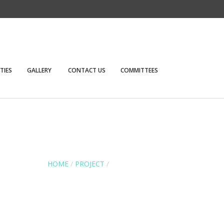
ITIES
GALLERY
CONTACT US
COMMITTEES
HOME
/
PROJECT
/
GARDEN DECKING