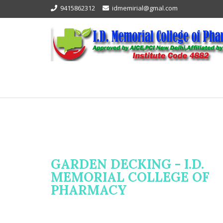
9415862312
idmemirial@gmal.com
GARDEN DECKING - I.D.
MEMORIAL COLLEGE OF
PHARMACY