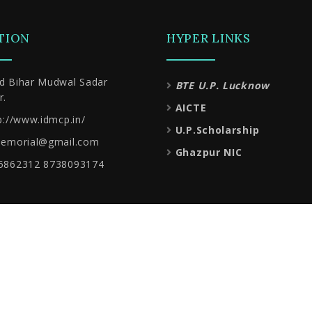
TION
HYPER LINKS
d Bihar Mudwal Sadar
BTE U.P. Lucknow
r.
AICTE
p://www.idmcp.in/
U.P.Scholarship
emorial@gmail.com
Ghazpur NIC
5862312 8738093174
Copyright 2022 WEB TECHNOLOGY